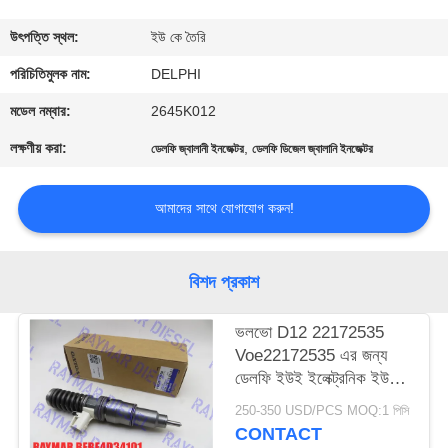
নিয়ন্ত্রণ
উৎপত্তি স্থল:
ইউ কে তৈরি
যোগাযোগ
পরিচিতিমুলক নাম:
DELPHI
করুন
মডেল নম্বার:
2645K012
লক্ষণীয় করা:
,
ডেলফি জ্বালানী ইনজেক্টর
ডেলফি ডিজেল জ্বালানি ইনজেক্টর
উদ্ধৃতির
জন্য
আমাদের সাথে যোগাযোগ করুন!
আবেদন
বিশদ প্রকাশ
সাইট
ভলভো D12 22172535
ম্যাপ
Voe22172535 এর জন্য
ডেলফি ইউই ইলেক্ট্রনিক ইউনিট
PRIVACY
ইনজেক্টর BEBE4D34101
250-350 USD/PCS MOQ:1 পিসি
POLICY
CONTACT