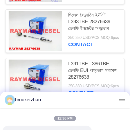
ডিজেল বৈদ্যুতিন ইউনিট
L393TBE 28276639
ডেলফি ইনজেক্টর অগ্রভাগ
250-350 USD/PCS MOQ:6pcs
CONTACT
L391TBE L386TBE
ডেলফি EUI অগ্রভাগ সমাবেশ
28276638
250-350 USD/PCS MOQ:6pcs
CONTACT
brookerzhao
সব
11:30 PM