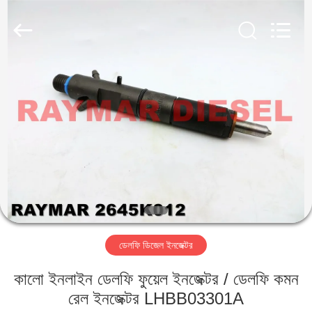
RAYMAR
TRADING
CO.,
LTD.
All
Rights
Reserved.
বাড়ি
পণ্য
আমাদের
সম্পর্কে
কারখানা
ডেলফি ডিজেল ইনজেক্টর
ভ্রমণ
কালো ইনলাইন ডেলফি ফুয়েল ইনজেক্টর / ডেলফি কমন
মান
রেল ইনজেক্টর LHBB03301A