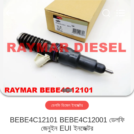
RAYMAR
TRADING
CO.,
LTD.
All
Rights
Reserved.
বাড়ি
পণ্য
আমাদের
সম্পর্কে
কারখানা
ডেলফি ডিজেল ইনজেক্টর
ভ্রমণ
BEBE4C12101 BEBE4C12001 ডেলফি
মান
জেনুইন EUI ইনজেক্টর