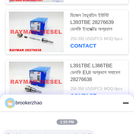
ডিজেল বৈদ্যুতিন ইউনিট
L393TBE 28276639
ডেলফি ইনজেক্টর অগ্রভাগ
250-350 USD/PCS MOQ:6pcs
CONTACT
L391TBE L386TBE
ডেলফি EUI অগ্রভাগ সমাবেশ
28276638
250-350 USD/PCS MOQ:6pcs
CONTACT
brookerzhao
সব
1:55 PM