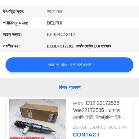
নিয়ন্ত্রণ
উৎপত্তি স্থল:
ইউকে তৈরি
যোগাযোগ
পরিচিতিমুলক নাম:
DELPHI
করুন
মডেল নম্বার:
BEBE4C12101
লক্ষণীয় করা:
,
BEBE4C12101
ডেলফি জেনুইন EUI ইনজেক্টর
উদ্ধৃতির
জন্য
আমাদের সাথে যোগাযোগ করুন!
আবেদন
বিশদ প্রকাশ
সাইট
ভলভো D12 22172535
ম্যাপ
Voe22172535 এর জন্য
ডেলফি ইউই ইলেক্ট্রনিক ইউনিট
PRIVACY
ইনজেক্টর BEBE4D34101
250-350 USD/PCS MOQ:1 পিসি
POLICY
CONTACT