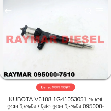
RAYMAR
TRADING
CO.,
LTD.
All
Rights
Reserved.
বাড়ি
পণ্য
আমাদের
সম্পর্কে
কারখানা
Denso ডিজেল ইনজেক্টর
ভ্রমণ
KUBOTA V6108 1G41053051 ডেনসো
মান
ফুয়েল ইনজেক্টর / ট্রাক ফুয়েল ইনজেক্টর 095000-