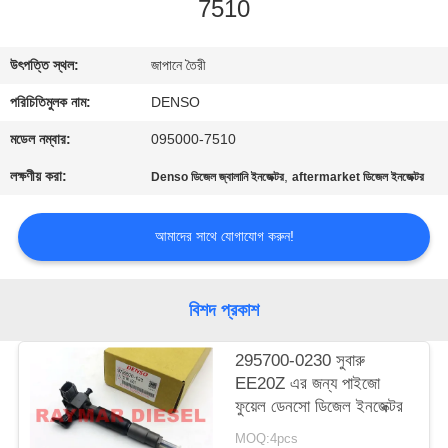
7510
নিয়ন্ত্রণ
উৎপত্তি স্থল:
জাপানে তৈরী
যোগাযোগ
পরিচিতিমুলক নাম:
DENSO
করুন
মডেল নম্বার:
095000-7510
উদ্ধৃতির
লক্ষণীয় করা:
,
Denso ডিজেল জ্বালানি ইনজেক্টর
aftermarket ডিজেল ইনজেক্টর
জন্য
আমাদের সাথে যোগাযোগ করুন!
আবেদন
সাইট
বিশদ প্রকাশ
ম্যাপ
295700-0230 সুবারু
EE20Z এর জন্য পাইজো
PRIVACY
ফুয়েল ডেনসো ডিজেল ইনজেক্টর
POLICY
MOQ:4pcs