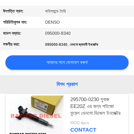
নিয়ন্ত্রণ
উৎপত্তি স্থল:
থাইল্যান্ডে তৈরি
যোগাযোগ
পরিচিতিমুলক নাম:
DENSO
করুন
মডেল নম্বার:
095000-8340
লক্ষণীয় করা:
,
095000-8340
ডেনসো জ্বালানী ইনজেক্টর
উদ্ধৃতির
জন্য
আমাদের সাথে যোগাযোগ করুন!
আবেদন
বিশদ প্রকাশ
সাইট
295700-0230 সুবারু
ম্যাপ
EE20Z এর জন্য পাইজো
ফুয়েল ডেনসো ডিজেল ইনজেক্টর
PRIVACY
MOQ:4pcs
POLICY
CONTACT