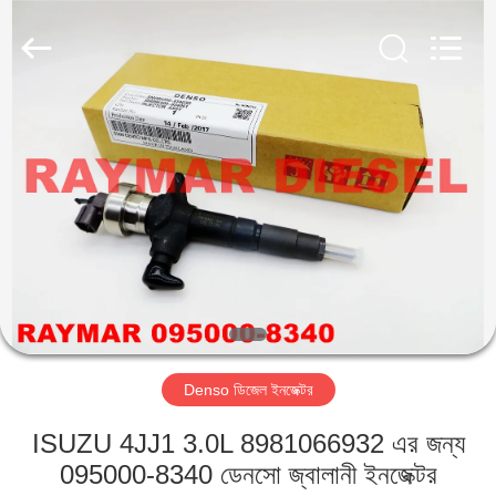
RAYMAR
TRADING
CO.,
LTD.
All
Rights
Reserved.
বাড়ি
পণ্য
আমাদের
সম্পর্কে
কারখানা
Denso ডিজেল ইনজেক্টর
ভ্রমণ
ISUZU 4JJ1 3.0L 8981066932 এর জন্য
মান
095000-8340 ডেনসো জ্বালানী ইনজেক্টর