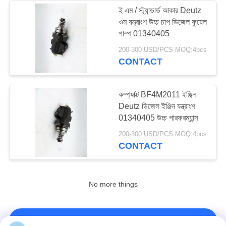
ই এম / স্ট্যান্ডার্ড আকার Deutz
ওম যন্ত্রাংশ উচ্চ চাপ ডিজেল ফুয়েল
14
পাম্প 01340405
200-300 USD/PCS MOQ:4pcs
ডেলফি ডিজেল ইনজেক্টর
CONTACT
কম্প্যাক্ট BF4M2011 ইঞ্জিন
Deutz ডিজেল ইঞ্জিন যন্ত্রাংশ
01340405 উচ্চ পারফরম্যান্স
15
200-300 USD/PCS MOQ:4pcs
CONTACT
ডেলফি ডিজিটাল জ্বালানি
পাম্প
No more things
আমাদের সাথে যোগাযোগ করুন!