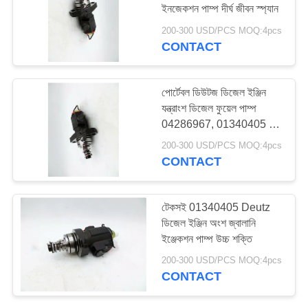
ইনজেকশন পাম্প দীর্ঘ জীবন স্প্যান
200-300 USD/PCS MOQ:4pcs
CONTACT
22
Denso ডিজেল ফুয়েল
পোর্টেবল ডিউটজ ডিজেল ইঞ্জিন
পাম্প
যন্ত্রাংশ ডিজেল ফুয়েল পাম্প
04286967, 01340405 ক্ষয়
প্রতিরোধ
200-300 USD/PCS MOQ:4pcs
CONTACT
7
টেকসই 01340405 Deutz
ডিজেল ইঞ্জিন অংশ জ্বালানি
Denso ডিজেল অংশ
ইঞ্জেকশন পাম্প উচ্চ শক্তি
200-300 USD/PCS MOQ:4pcs
CONTACT