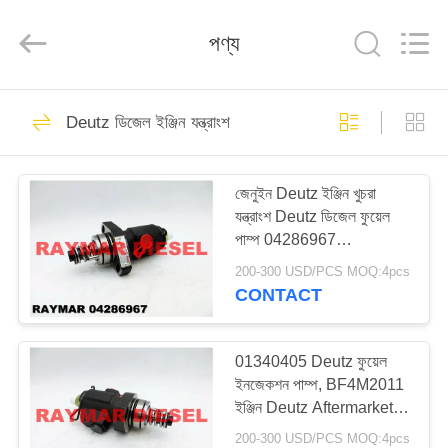
RAYMAR
TRADING
CO.,
পণ্য
LTD.
All
Rights
Reserved.
বাড়ি
20
Deutz ডিজেল ইঞ্জিন যন্ত্রাংশ
ডিজেল ইঞ্জিন ইনজেক্টর
পণ্য
জেনুইন Deutz ইঞ্জিন খুচরা
যন্ত্রাংশ Deutz ডিজেল ফুয়েল
আমাদের
পাম্প 04286967
সম্পর্কে
BF4M2011 ইঞ্জিন জন্য
200-300 USD/PCS MOQ:4pcs
CONTACT
7
কারখানা
Bosch ডিজেল ফুয়েল
ভ্রমণ
01340405 Deutz ফুয়েল
ইনজেকশন পাম্প, BF4M2011
ইনজেক্টর
ইঞ্জিন Deutz Aftermarket
মান
অংশ
200-300 USD/PCS MOQ:4pcs