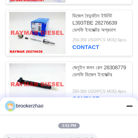
ডিজেল বৈদ্যুতিন ইউনিট
L393TBE 28276639
ডেলফি ইনজেক্টর অগ্রভাগ
250-350 USD/PCS MOQ:6pcs
CONTACT
জেনুইন কমন রেল 28308779
ডেলফি ডিজেল ইনজেক্টর
250-350 USD/PCS MOQ:4pcs
CONTACT
brookerzhao
সব
3:52 PM