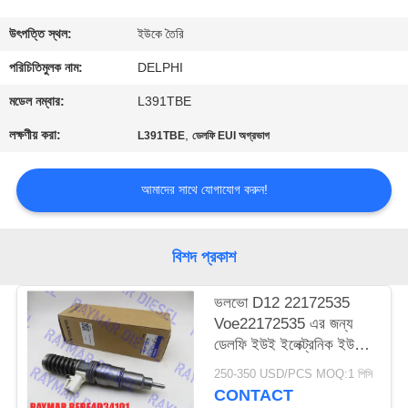
নিয়ন্ত্রণ
উৎপত্তি স্থল:
ইউকে তৈরি
যোগাযোগ
পরিচিতিমুলক নাম:
DELPHI
করুন
মডেল নম্বার:
L391TBE
লক্ষণীয় করা:
,
L391TBE
ডেলফি EUI অগ্রভাগ
উদ্ধৃতির
জন্য
আমাদের সাথে যোগাযোগ করুন!
আবেদন
বিশদ প্রকাশ
সাইট
ভলভো D12 22172535
ম্যাপ
Voe22172535 এর জন্য
ডেলফি ইউই ইলেক্ট্রনিক ইউনিট
PRIVACY
ইনজেক্টর BEBE4D34101
250-350 USD/PCS MOQ:1 পিসি
POLICY
CONTACT