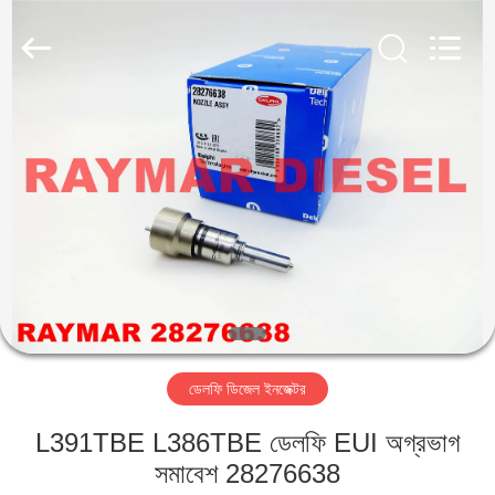
RAYMAR
TRADING
CO.,
LTD.
All
Rights
Reserved.
বাড়ি
পণ্য
আমাদের
সম্পর্কে
কারখানা
ডেলফি ডিজেল ইনজেক্টর
ভ্রমণ
L391TBE L386TBE ডেলফি EUI অগ্রভাগ
মান
সমাবেশ 28276638