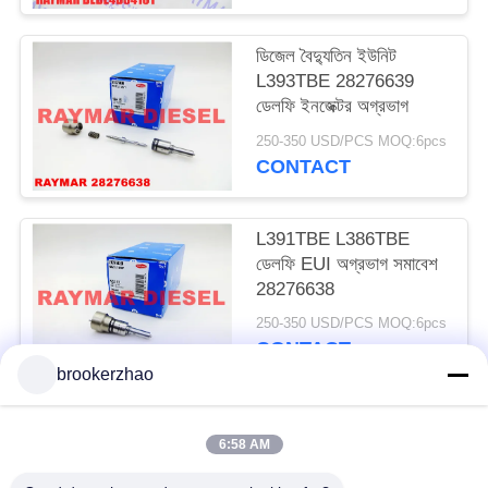
ডিজেল বৈদ্যুতিন ইউনিট
L393TBE 28276639
ডেলফি ইনজেক্টর অগ্রভাগ
250-350 USD/PCS MOQ:6pcs
CONTACT
L391TBE L386TBE
ডেলফি EUI অগ্রভাগ সমাবেশ
28276638
250-350 USD/PCS MOQ:6pcs
CONTACT
brookerzhao
সব
6:58 AM