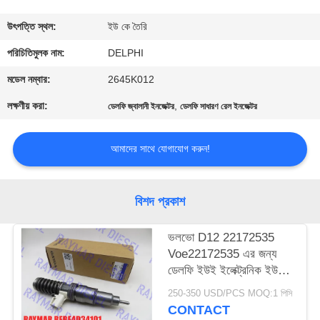
নিয়ন্ত্রণ
উৎপত্তি স্থল:
ইউ কে তৈরি
যোগাযোগ
পরিচিতিমুলক নাম:
DELPHI
করুন
মডেল নম্বার:
2645K012
লক্ষণীয় করা:
,
ডেলফি জ্বালানী ইনজেক্টর
ডেলফি সাধারণ রেল ইনজেক্টর
উদ্ধৃতির
জন্য
আমাদের সাথে যোগাযোগ করুন!
আবেদন
বিশদ প্রকাশ
সাইট
ভলভো D12 22172535
ম্যাপ
Voe22172535 এর জন্য
ডেলফি ইউই ইলেক্ট্রনিক ইউনিট
PRIVACY
ইনজেক্টর BEBE4D34101
250-350 USD/PCS MOQ:1 পিসি
POLICY
CONTACT