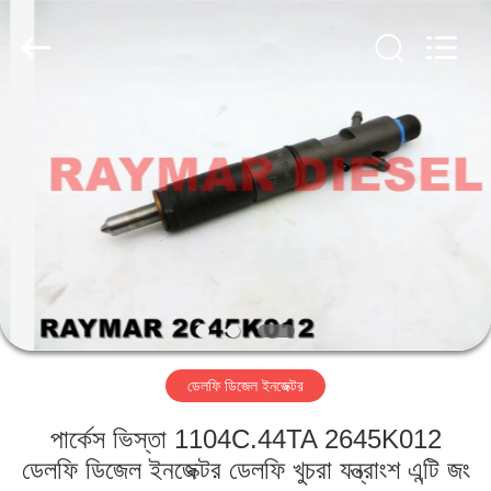
RAYMAR
TRADING
CO.,
LTD.
All
Rights
Reserved.
বাড়ি
পণ্য
আমাদের
সম্পর্কে
কারখানা
ডেলফি ডিজেল ইনজেক্টর
ভ্রমণ
পার্কেস ভিস্তা 1104C.44TA 2645K012
মান
ডেলফি ডিজেল ইনজেক্টর ডেলফি খুচরা যন্ত্রাংশ এন্টি জং