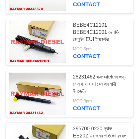
নিয়ন্ত্রণ
CONTACT
যোগাযোগ
BEBE4C12101
7
BEBE4C12001 ডেলফি
করুন
Bosch ডিজেল ফুয়েল
জেনুইন EUI ইনজেক্টর
পাম্প
MOQ:6pcs
উদ্ধৃতির
CONTACT
জন্য
আবেদন
28231462 ভক্সওয়াগেনের জন্য
ডেলফি সাধারণ রেল জ্বালানী
ইনজেক্টর
27
সাইট
MOQ:3pcs
ম্যাপ
CONTACT
Denso ডিজেল ইনজেক্টর
PRIVACY
295700-0230 সুবারু
POLICY
EE20Z এর জন্য পাইজো ফুয়েল