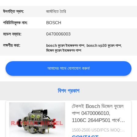
নিয়ন্ত্রণ
উৎপত্তি স্থল:
জার্মানিতে তৈরি
যোগাযোগ
পরিচিতিমুলক নাম:
BOSCH
করুন
মডেল নম্বার:
0470006003
লক্ষণীয় করা:
,
,
bosch ফুয়েল ইনজেকশন পাম্প
bosch vp30 ফুয়েল পাম্প
ডিজেল ফুয়েল ইনজেকশন পাম্প
উদ্ধৃতির
জন্য
আমাদের সাথে যোগাযোগ করুন!
আবেদন
বিশদ প্রকাশ
সাইট
ম্যাপ
টেকসই Bosch ডিজেল ফুয়েল
পাম্প 0470006010,
1106C 2644P501 পার্কেস
PRIVACY
ফুয়েল ইনজেকশন পাম্প
1500-2500 USD/PCS MOQ:1PCS
POLICY