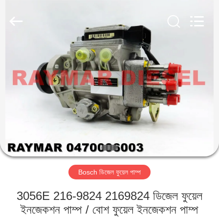
RAYMAR
TRADING
CO.,
LTD.
All
Rights
Reserved.
বাড়ি
পণ্য
আমাদের
সম্পর্কে
কারখানা
Bosch ডিজেল ফুয়েল পাম্প
ভ্রমণ
3056E 216-9824 2169824 ডিজেল ফুয়েল
মান
ইনজেকশন পাম্প / বোশ ফুয়েল ইনজেকশন পাম্প