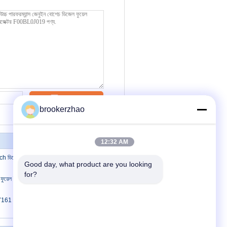
যোগাযোগ
brookerzhao
12:32 AM
ডিজেল ফুয়েল ইনজেক্টর Cummins QSK19
Good day, what product are you looking 
for?
়েল ইনজেক্টর / Bosch সাধারণ রেল ইঞ্জেক্টার
61 এর জন্য কমন রেল বোশ ডিজেল জ্বালানী ইনজেক্টর