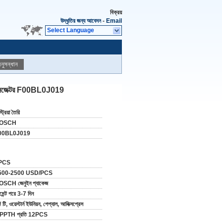
বিক্রয়
উদ্ধৃতির জন্য আবেদন
-
Email
Select Language
নুসন্ধান
 ইনজেক্টর F00BL0J019
ট্রিয়া তৈরি
OSCH
00BL0J019
PCS
500-2500 USD/PCS
SCH জেনুইন প্যাকেজ
মেন্ট পরে 3-7 দিন
/ টি, ওয়েস্টার্ন ইউনিয়ন, পেপ্যাল, আলিক্সপ্রেস
PPTH প্রতি 12PCS