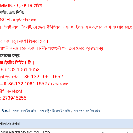
MMINS QSK19 ইঞ্জিন
কেজিং এবং শিপিং:
CH জেনুইন প্যাকেজ
 ডিএইচএল, টিএনটি, ফেডেক্স, ইউপিএস, এসএফ, ইএমএস এক্সপ্রেস দ্বারা সরবরাহ করতে
:
ৃত এবং নতুন অংশ নিশ্চয়তা দেয়।
 আপনি অ-জেনারেল এবং নন-নিউ অংশগুলি পান তবে ফেরত গ্রহণযোগ্য
াযোগের তথ্য:
ার ট্রেডিং পিটিই।
লি।
: 86-132 1061 1652
অ্যাপ্লিকেশন: + 86-132 1061 1652
েচ্যাট: 86-132 1061 1652 / রামডারিজেল
ইপি: ব্রুকারজো
: 273945255
,
,
:
Bosch সাধারণ রেল ইনজেক্টর
বোশ কামিন্স ডিজেল ইনজেক্টর
বোশ কমন রেল ইনজেক্টর
গাযোগের ঠিকানা
AYMAR TRADING CO., LTD