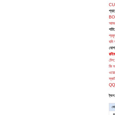
CU
প্যা
BOS
আমরা
পাটা
প্রক
যদি
যোগ
রাইম
টেল
কি 
ওয়
স্কা
QQ
ট্যাগ
যো
R