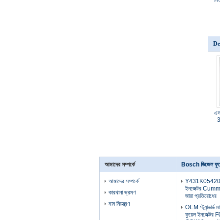
মি
De
এস
3
আমাদের সম্পর্কে
Bosch ডিজেল ফুয়
আমাদের সম্পর্কে
Y431K05420 B
ইনজেক্টর Cummi
কারখানা ভ্রমণ
জারা প্রতিরোধের
মান নিয়ন্ত্রণ
OEM স্ট্যান্ডার্
ফুয়েল ইনজেক্টর