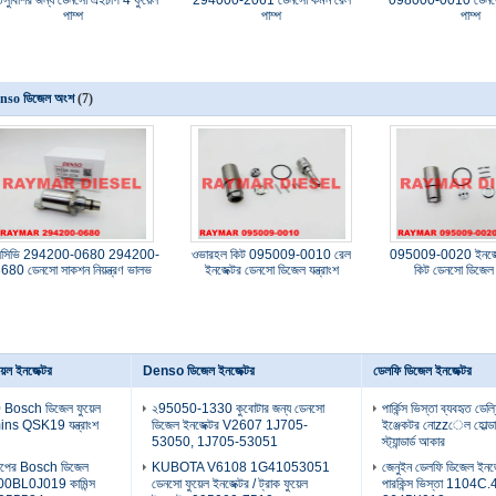
তসুবিশির জন্য ডেনসো এইচপি 4 ফুয়েল
294000-2061 ডেনসো কমন রেল
098000-0010 ডেনস
পাম্প
পাম্প
পাম্প
nso ডিজেল অংশ
(7)
সিভি 294200-0680 294200-
ওভারহল কিট 095009-0010 রেল
095009-0020 ইনজেক
680 ডেনসো সাকশন নিয়ন্ত্রণ ভালভ
ইনজেক্টর ডেনসো ডিজেল যন্ত্রাংশ
কিট ডেনসো ডিজেল যন
েল ইনজেক্টর
Denso ডিজেল ইনজেক্টর
ডেলফি ডিজেল ইনজেক্টর
osch ডিজেল ফুয়েল
২95050-1330 কুবোটার জন্য ডেনসো
পার্কিন্স ভিস্তা ব্যবহৃত ডে
ns QSK19 যন্ত্রাংশ
ডিজেল ইনজেক্টর V2607 1J705-
ইঞ্জেকটর নোzzেল হোল
53050, 1J705-53051
স্ট্যান্ডার্ড আকার
ড মাপের Bosch ডিজেল
KUBOTA V6108 1G41053051
জেনুইন ডেলফি ডিজেল ই
 F00BL0J019 কামিন্স
ডেনসো ফুয়েল ইনজেক্টর / ট্রাক ফুয়েল
পারকিন্স ভিস্তা 1104C