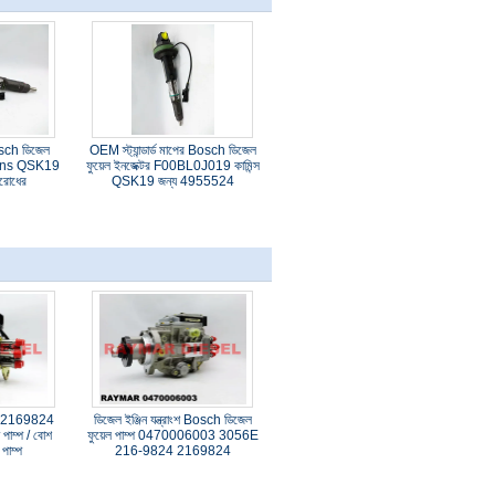
ch ডিজেল
OEM স্ট্যান্ডার্ড মাপের Bosch ডিজেল
mmins QSK19
ফুয়েল ইনজেক্টর F00BL0J019 কামিন্স
তিরোধের
QSK19 জন্য 4955524
 2169824
ডিজেল ইঞ্জিন যন্ত্রাংশ Bosch ডিজেল
পাম্প / বোশ
ফুয়েল পাম্প 0470006003 3056E
পাম্প
216-9824 2169824