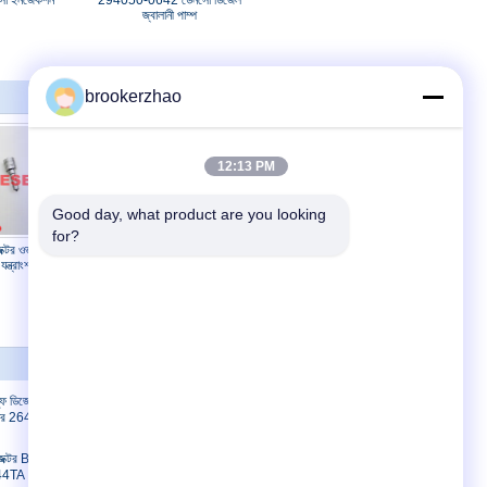
ো ইনজেকশন
294050-0642 ডেনসো ডিজেল
জ্বালানী পাম্প
brookerzhao
12:13 PM
Good day, what product are you looking 
for?
্টর ওভারহল
095009-0360 মিতসুবিশির জন্য
্ত্রাংশ
ওভারহল কিট ডেনসো ডিজেল যন্ত্রাংশ
যোগাযোগ করুন
ল্ফি ডিজেল
যোগাযোগ করুন
্ডার 2645K012
উদ্ধৃতির জন্য আবেদন
E-Mail
নজেক্টর B03301A
.44TA
সাইটম্যাপ