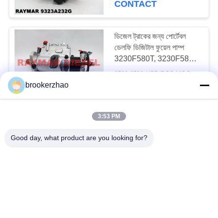
CONTACT
ডিজেল ট্রাকের জন্য পোর্টেবল
ডেলফি ডিজিটাল ফুয়েল পাম্প
3230F580T, 3230F581T,
3230F582T
2500-2500 USD/PCS MOQ:1PCS
CONTACT
brookerzhao
3:53 PM
প্রতিস্থাপন ডেলফি ফুয়েল পাম্প /
পারকিনস ডিজেল ইঞ্জেকটর পাম্প
Good day, what product are you looking for?
9320A224G,
9320A225G
1200-1500 USD/PCS MOQ:1PCS
CONTACT
আমাদের সাথে যোগাযোগ করুন!