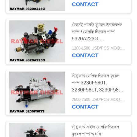
নিয়ন্ত্রণ
CONTACT
যোগাযোগ
টেকসই পার্কেস ফুয়েল ইনজেকশন
পাম্প / ডেলফি ডিজেল পাম্প
করুন
9320A223G,
9320A224G
1200-1500 USD/PCS MOQ:1PCS
উদ্ধৃতির
CONTACT
জন্য
আবেদন
স্ট্যান্ডার্ড ডেল্ফি ডিজেল ফুয়েল
পাম্প 3230F580T,
3230F581T, 3230F582T
সাইট
ভাল পারফরম্যান্স
2500-2500 USD/PCS MOQ:1PCS
ম্যাপ
CONTACT
PRIVACY
স্ট্যান্ডার্ড সাইজ ডেলফি ডিজেল
POLICY
ফুয়েল পাম্প অ্যাসি