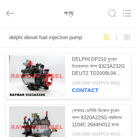
RAYMAR
TRADING
CO.,
পণ্য
LTD.
All
Rights
Reserved.
বাড়ি
delphi diesel fuel injection pump
পণ্য
DELPHI DP210 ফুয়েল
ইনজেকশন পাম্প 9323A232G
আমাদের
DEUTZ TD2009L04
সম্পর্কে
04115713 এর জন্য
1200-1500 USD/PCS MOQ:1PCS
CONTACT
কারখানা
ভ্রমণ
পেশাদার ডেলিফি ডিজেল ফুয়েল
পাম্প 9320A225G পারকিনস
1104C 2644H012 জন্য
মান
1200-1500 USD/PCS MOQ:1PCS