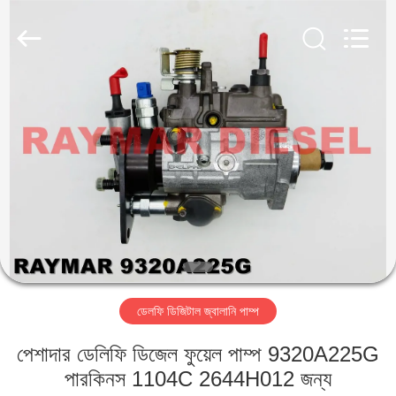
RAYMAR
TRADING
CO.,
LTD.
All
Rights
Reserved.
বাড়ি
পণ্য
আমাদের
সম্পর্কে
কারখানা
ডেলফি ডিজিটাল জ্বালানি পাম্প
ভ্রমণ
পেশাদার ডেলিফি ডিজেল ফুয়েল পাম্প 9320A225G
মান
পারকিনস 1104C 2644H012 জন্য