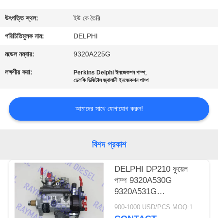
নিয়ন্ত্রণ
উৎপত্তি স্থল:
ইউ কে তৈরি
যোগাযোগ
পরিচিতিমুলক নাম:
DELPHI
করুন
মডেল নম্বার:
9320A225G
লক্ষণীয় করা:
,
Perkins Delphi ইনজেকশন পাম্প
ডেলফি ডিজিটাল জ্বালানী ইনজেকশন পাম্প
উদ্ধৃতির
জন্য
আমাদের সাথে যোগাযোগ করুন!
আবেদন
বিশদ প্রকাশ
সাইট
ম্যাপ
DELPHI DP210 ফুয়েল
পাম্প 9320A530G
9320A531G
PRIVACY
9320A532G
900-1000 USD/PCS MOQ:1 পিসি
POLICY
9320A533G