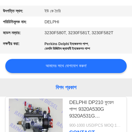
নিয়ন্ত্রণ
উৎপত্তি স্থল:
ইউ কে তৈরি
যোগাযোগ
পরিচিতিমুলক নাম:
DELPHI
করুন
মডেল নম্বার:
3230F580T, 3230F581T, 3230F582T
লক্ষণীয় করা:
,
Perkins Delphi ইনজেকশন পাম্প
ডেলফি ডিজিটাল জ্বালানী ইনজেকশন পাম্প
উদ্ধৃতির
জন্য
আমাদের সাথে যোগাযোগ করুন!
আবেদন
বিশদ প্রকাশ
সাইট
ম্যাপ
DELPHI DP210 ফুয়েল
পাম্প 9320A530G
9320A531G
PRIVACY
9320A532G
900-1000 USD/PCS MOQ:1 পিসি
POLICY
9320A533G