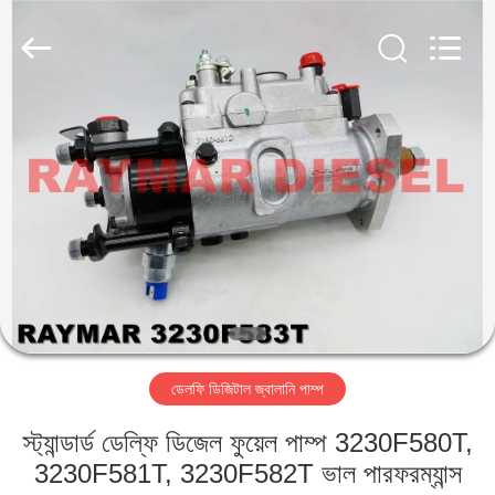
RAYMAR
TRADING
CO.,
LTD.
All
Rights
Reserved.
বাড়ি
পণ্য
আমাদের
সম্পর্কে
কারখানা
ডেলফি ডিজিটাল জ্বালানি পাম্প
ভ্রমণ
স্ট্যান্ডার্ড ডেল্ফি ডিজেল ফুয়েল পাম্প 3230F580T,
মান
3230F581T, 3230F582T ভাল পারফরম্যান্স