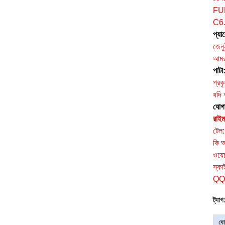
FUE
C6.
প্যা
জেনু
আমরা
পাটা
প্রক
যদি
যোগ
রাইম
টেল
কি 
ওয়
স্কা
QQ
ট্যাগ
যো