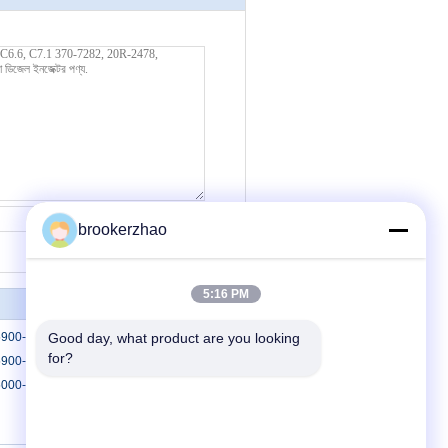
যোগাযোগ
brookerzhao
5:16 PM
-0420 টয়োটার জন্য ডেনসো পাইজো ইনজেক্টর
Good day, what product are you looking 
for?
-0010 ডেনসো জেনুইন পাইজো ফুয়েল ইনজেক্টর
-6991 ডেনসো ডিজেল জ্বালানী ইনজেক্টর