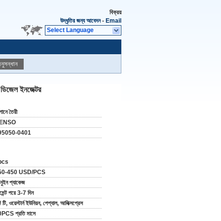
বিক্রয়
উদ্ধৃতির জন্য আবেদন
-
Email
Select Language
নুসন্ধান
জেল ইনজেক্টর
পানে তৈরী
ENSO
95050-0401
pcs
50-450 USD/PCS
নুইন প্যাকেজ
মেন্ট পরে 3-7 দিন
/ টি, ওয়েস্টার্ন ইউনিয়ন, পেপ্যাল, আলিক্সপ্রেস
PCS প্রতি মাসে