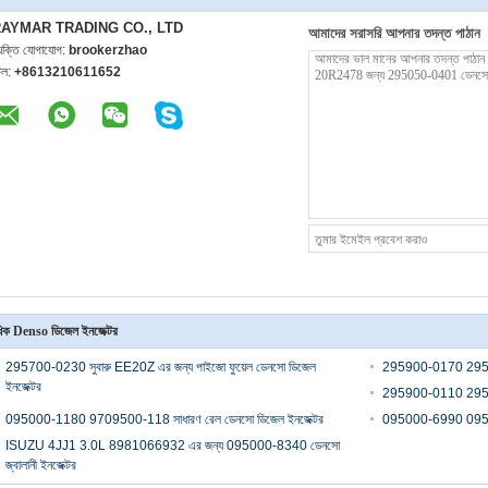
AYMAR TRADING CO., LTD
আমাদের সরাসরি আপনার তদন্ত পাঠান
্যক্তি যোগাযোগ:
brookerzhao
েল:
+8613210611652
িক Denso ডিজেল ইনজেক্টর
295700-0230 সুবারু EE20Z এর জন্য পাইজো ফুয়েল ডেনসো ডিজেল
295900-0170 295900
ইনজেক্টর
295900-0110 295900
095000-1180 9709500-118 সাধারণ রেল ডেনসো ডিজেল ইনজেক্টর
095000-6990 095000
ISUZU 4JJ1 3.0L 8981066932 এর জন্য 095000-8340 ডেনসো
জ্বালানী ইনজেক্টর