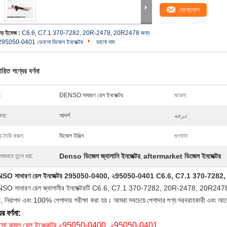
যোগাযোগ
বড় ইমেজ :
C6.6, C7.1 370-7282, 20R-2478, 20R2478 জন্য
295050-0401 ডেনসো ডিজেল ইনজেক্টর
ভালো দাম
ারিত পণ্যের বর্ণনা
:
DENSO সাধারণ রেল ইনজেক্টর
মডেল:
ার:
আদর্শ
درجه:
়ি তৈরি করুন:
ডিজেল ইঞ্জিন
গুণমান:
Denso ডিজেল জ্বালানি ইনজেক্টর
aftermarket ডিজেল ইনজেক্টর
েষভাবে তুলে ধরা:
,
SO সাধারণ রেল ইনজেক্টর 295050-0400, ২95050-0401 C6.6, C7.1 370-728
O সাধারণ রেল জ্বালানীর ইনজেক্টরটি C6.6, C7.1 370-7282, 20R-2478, 20R2478 এর জ
র, নিরাপদ এবং 100% পেশাদার পরীক্ষা করা হয়।
আমরা সবচেয়ে পেশাদার পণ্য সরবরাহকারী এবং
আরো
র বর্ণনা:
সো কমল রেল ইঞ্জেকটর ২95050-0400, ২95050-0401