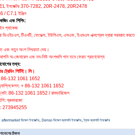
L ইনজেক্টর 370-7282, 20R-2478, 20R2478
6 / C7.1 ইঞ্জিন
কেজিং এবং শিপিং:
ইন প্যাকেজ
 ডিএইচএল, টিএনটি, ফেডেক্স, ইউপিএস, এসএফ, ইএমএস এক্সপ্রেস দ্বারা সরবরাহ করতে
:
ৃত এবং নতুন অংশ নিশ্চয়তা দেয়।
 আপনি অ-জেনারেল এবং নন-নিউ অংশগুলি পান তবে ফেরত গ্রহণযোগ্য
াযোগের তথ্য:
ার ট্রেডিং পিটিই।
লি।
: 86-132 1061 1652
অ্যাপ্লিকেশন: + 86-132 1061 1652
েচ্যাট: 86-132 1061 1652 / রামডারিজেল
ইপি: ব্রুকারজো
: 273945255
,
,
:
aftermarket ডিজেল ইনজেক্টর
Denso ডিজেল জ্বালানি ইনজেক্টর
ট্রাক জ্বালানি ইনজেক্টর
গাযোগের ঠিকানা