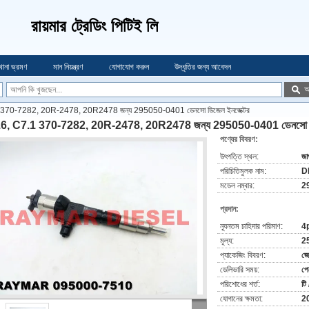
রায়মার ট্রেডিং পিটিই লি
খানা ভ্রমণ
মান নিয়ন্ত্রণ
যোগাযোগ করুন
উদ্ধৃতির জন্য আবেদন
অ
 370-7282, 20R-2478, 20R2478 জন্য 295050-0401 ডেনসো ডিজেল ইনজেক্টর
6, C7.1 370-7282, 20R-2478, 20R2478 জন্য 295050-0401 ডেনসো ডি
পণ্যের বিবরণ:
উৎপত্তি স্থল:
জা
পরিচিতিমুলক নাম:
D
মডেল নম্বার:
2
প্রদান:
ন্যূনতম চাহিদার পরিমাণ:
4
মূল্য:
2
প্যাকেজিং বিবরণ:
জে
ডেলিভারি সময়:
পে
পরিশোধের শর্ত:
টি 
যোগানের ক্ষমতা:
20