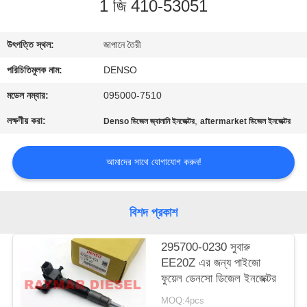
1 জি 410-53051
নিয়ন্ত্রণ
উৎপত্তি স্থল:
জাপানে তৈরী
যোগাযোগ
পরিচিতিমুলক নাম:
DENSO
করুন
মডেল নম্বার:
095000-7510
উদ্ধৃতির
লক্ষণীয় করা:
,
Denso ডিজেল জ্বালানি ইনজেক্টর
aftermarket ডিজেল ইনজেক্টর
জন্য
আমাদের সাথে যোগাযোগ করুন!
আবেদন
সাইট
বিশদ প্রকাশ
ম্যাপ
295700-0230 সুবারু
EE20Z এর জন্য পাইজো
PRIVACY
ফুয়েল ডেনসো ডিজেল ইনজেক্টর
POLICY
MOQ:4pcs