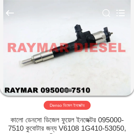
RAYMAR
TRADING
CO.,
LTD.
All
Rights
Reserved.
বাড়ি
পণ্য
আমাদের
সম্পর্কে
কারখানা
Denso ডিজেল ইনজেক্টর
ভ্রমণ
কালো ডেনসো ডিজেল ফুয়েল ইনজেক্টর 095000-
মান
7510 কুবোটার জন্য V6108 1G410-53050,