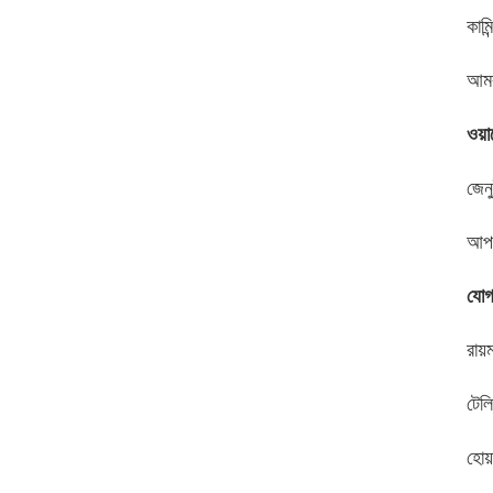
কামি
আমর
ওয়ার
জেনু
আপন
যোগ
রায
টে
হোয