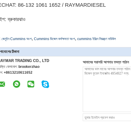
CHAT: 86-132 1061 1652 / RAYMARDIESEL
াইপ: ব্রুকারঝাও
,
,
:
জেনুইন Cummins অংশ
Cummins ডিজেল কর্মক্ষমতা অংশ
cummins ইঞ্জিন নিয়ন্ত্রণ মডিউল
গাযোগের ঠিকানা
AYMAR TRADING CO., LTD
আমাদের সরাসরি আপনার তদন্ত পাঠান
্যক্তি যোগাযোগ:
brookerzhao
েল:
+8613210611652