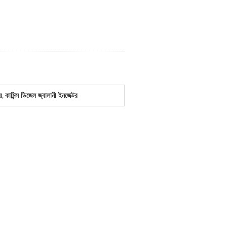
র
কামিন্স ডিজেল জ্বালানী ইনজেক্টর
,