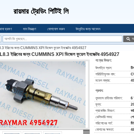
রায়মার ট্রেডিং পিটিই লি
খানা ভ্রমণ
মান নিয়ন্ত্রণ
যোগাযোগ করুন
উদ্ধৃতির জন্য আবেদন
অ
3 ইঞ্জিনের জন্য CUMMINS XPI ডিজেল ফুয়েল ইনজেক্টর 4954927
8.3 ইঞ্জিনের জন্য CUMMINS XPI ডিজেল ফুয়েল ইনজেক্টর 4954927
পণ্যের বিবরণ:
উৎপত্তি স্থল:
চী
পরিচিতিমুলক নাম:
C
মডেল নম্বার:
4
প্রদান:
ন্যূনতম চাহিদার পরিমাণ:
6 
মূল্য:
2
প্যাকেজিং বিবরণ:
কাম
ডেলিভারি সময়:
পে
পরিশোধের শর্ত:
টি
যোগানের ক্ষমতা:
48