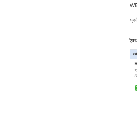
WE
স্ক
ট্যাগ
যো
R
ব
ট