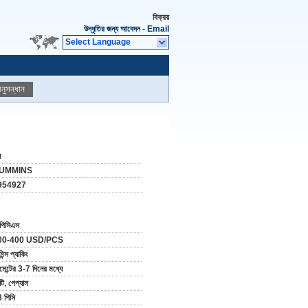
বিক্রয়
উদ্ধৃতির জন্য আবেদন
-
Email
Select Language
নুসন্ধান
ন
UMMINS
954927
পিসিএস
00-400 USD/PCS
িন্স প্যাকিং
মেন্টের 3-7 দিনের মধ্যে
/টি, পেপ্যাল
 পিসি