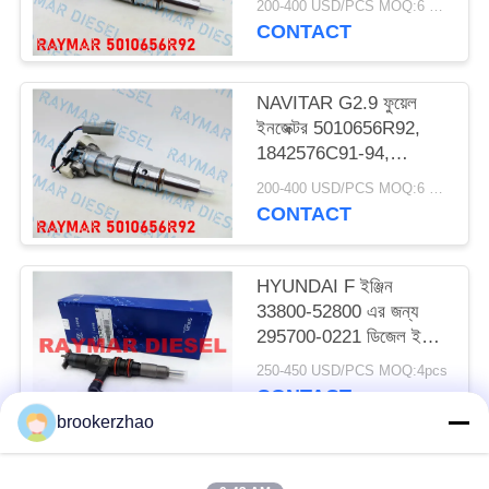
200-400 USD/PCS MOQ:6 পিসিএস
CONTACT
NAVITAR G2.9 ফুয়েল
ইনজেক্টর 5010656R92,
1842576C91-94,
AP66976
200-400 USD/PCS MOQ:6 পিসিএস
CONTACT
HYUNDAI F ইঞ্জিন
33800-52800 এর জন্য
295700-0221 ডিজেল ইঞ্জিন
ইনজেক্টর ডেনসো কমন রেল
250-450 USD/PCS MOQ:4pcs
ইনজেক্টর
CONTACT
brookerzhao
সব