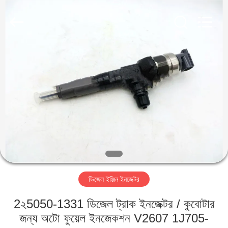
RAYMAR
TRADING
CO.,
LTD.
All
Rights
Reserved.
বাড়ি
পণ্য
আমাদের
সম্পর্কে
কারখানা
ডিজেল ইঞ্জিন ইনজেক্টর
ভ্রমণ
2২5050-1331 ডিজেল ট্রাক ইনজেক্টর / কুবোটার
মান
জন্য অটো ফুয়েল ইনজেকশন V2607 1J705-