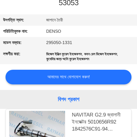
53053
নিয়ন্ত্রণ
উৎপত্তি স্থল:
জাপানে তৈরী
যোগাযোগ
পরিচিতিমুলক নাম:
DENSO
করুন
মডেল নম্বার:
295050-1331
উদ্ধৃতির
লক্ষণীয় করা:
,
,
ডিজেল ইঞ্জিন ফুয়েল ইনজেকশন
কমন রেল ডিজেল ইনজেকশন
কুবোটার জন্য অটো ফুয়েল ইনজেকশন
জন্য
আবেদন
আমাদের সাথে যোগাযোগ করুন!
সাইট
বিশদ প্রকাশ
ম্যাপ
NAVITAR G2.9 জ্বালানী
ইনজেক্টর 5010656R92
PRIVACY
1842576C91-94
POLICY
AP66976