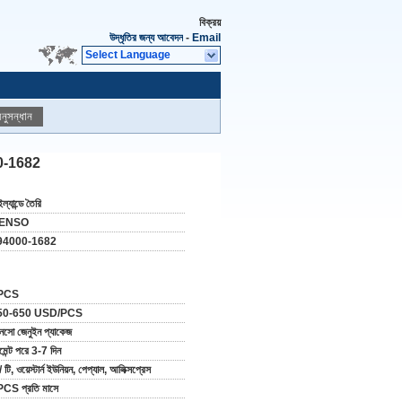
বিক্রয়
উদ্ধৃতির জন্য আবেদন
-
Email
Select Language
নুসন্ধান
000-1682
ল্যান্ডে তৈরি
ENSO
94000-1682
PCS
50-650 USD/PCS
নসো জেনুইন প্যাকেজ
মেন্ট পরে 3-7 দিন
/ টি, ওয়েস্টার্ন ইউনিয়ন, পেপ্যাল, আলিক্সপ্রেস
CS প্রতি মাসে