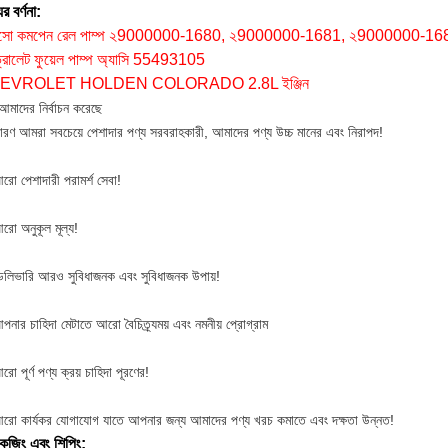
র বর্ণনা:
সো কমপেন রেল পাম্প ২9000000-1680, ২9000000-1681, ২9000000-1
্রোলেট ফুয়েল পাম্প অ্যাসি 55493105
EVROLET HOLDEN COLORADO 2.8L ইঞ্জিন
আমাদের নির্বাচন করেছে
ারণ আমরা সবচেয়ে পেশাদার পণ্য সরবরাহকারী, আমাদের পণ্য উচ্চ মানের এবং নিরাপদ!
রো পেশাদারী পরামর্শ সেবা!
রো অনুকূল মূল্য!
েলিভারি আরও সুবিধাজনক এবং সুবিধাজনক উপায়!
পনার চাহিদা মেটাতে আরো বৈচিত্র্যময় এবং নমনীয় প্রোগ্রাম
ো পূর্ণ পণ্য ক্রয় চাহিদা পূরণের!
রো কার্যকর যোগাযোগ যাতে আপনার জন্য আমাদের পণ্য খরচ কমাতে এবং দক্ষতা উন্নত!
কেজিং এবং শিপিং: