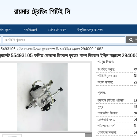
রায়মার ট্রেডিং পিটিই লি
খানা ভ্রমণ
মান নিয়ন্ত্রণ
যোগাযোগ করুন
উদ্ধৃতির জন্য আবেদন
অ
55493105 ফলিত ডেনসো ডিজেল ফুয়েল পাম্প ডিজেল ইঞ্জিন যন্ত্রাংশ 294000-1682
্রোলেট 55493105 ফলিত ডেনসো ডিজেল ফুয়েল পাম্প ডিজেল ইঞ্জিন যন্ত্রাংশ 294
পণ্যের বিবরণ:
উৎপত্তি স্থল:
থাই
পরিচিতিমুলক নাম:
D
মডেল নম্বার:
2
প্রদান:
ন্যূনতম চাহিদার পরিমাণ:
1
মূল্য:
4
প্যাকেজিং বিবরণ:
ডে
ডেলিভারি সময়:
পে
পরিশোধের শর্ত:
টি 
যোগানের ক্ষমতা:
5P