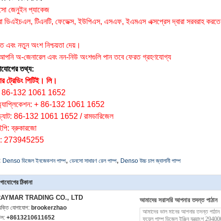
সো জেনুইন প্যাকেজ
 ডিএইচএল, টিএনটি, ফেডেক্স, ইউপিএস, এসএফ, ইএমএস এক্সপ্রেস দ্বারা সরবরাহ করতে
:
ৃত এবং নতুন অংশ নিশ্চয়তা দেয়।
 আপনি অ-জেনারেল এবং নন-নিউ অংশগুলি পান তবে ফেরত গ্রহণযোগ্য
াযোগের তথ্য:
ার ট্রেডিং পিটিই।
লি।
: 86-132 1061 1652
অ্যাপ্লিকেশন: + 86-132 1061 1652
েচ্যাট: 86-132 1061 1652 / রামডারিজেল
ইপি: ব্রুকারজো
: 273945255
,
,
:
Denso ডিজেল ইনজেকশন পাম্প
ডেনসো সাধারণ রেল পাম্প
Denso উচ্চ চাপ জ্বালানী পাম্প
গাযোগের ঠিকানা
AYMAR TRADING CO., LTD
আমাদের সরাসরি আপনার তদন্ত পাঠান
্যক্তি যোগাযোগ:
brookerzhao
েল:
+8613210611652