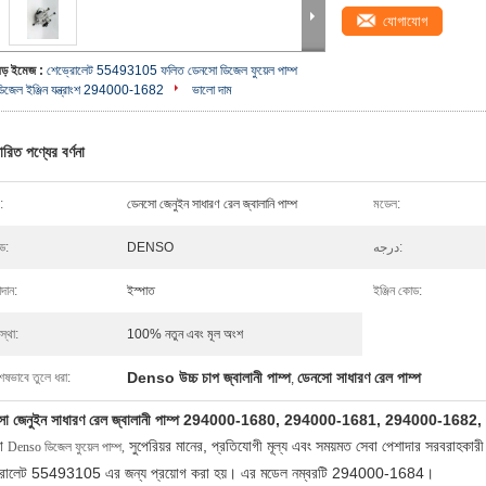
যোগাযোগ
বড় ইমেজ :
শেভ্রোলেট 55493105 ফলিত ডেনসো ডিজেল ফুয়েল পাম্প
ডিজেল ইঞ্জিন যন্ত্রাংশ 294000-1682
ভালো দাম
ারিত পণ্যের বর্ণনা
:
ডেনসো জেনুইন সাধারণ রেল জ্বালানি পাম্প
মডেল:
ন্ড:
DENSO
درجه:
দান:
ইস্পাত
ইঞ্জিন কোড:
্থা:
100% নতুন এবং মূল অংশ
Denso উচ্চ চাপ জ্বালানী পাম্প
ডেনসো সাধারণ রেল পাম্প
েষভাবে তুলে ধরা:
,
সো জেনুইন সাধারণ রেল জ্বালানী পাম্প 294000-1680, 294000-1681, 294000-168
া
সুপেরিয়র মানের, প্রতিযোগী মূল্য এবং সময়মত সেবা পেশাদার সরবরাহক
Denso ডিজেল ফুয়েল পাম্প,
রোলেট 55493105 এর জন্য প্রয়োগ করা হয়। এর মডেল নম্বরটি 294000-1684।