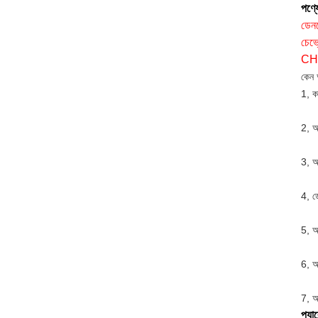
পণ্যে
ডেন
চেভ
CH
কেন 
1, ক
2, আ
3, আ
4, ড
5, আ
6, আর
7, আ
প্যা