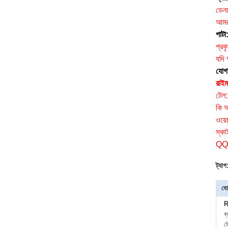
ডেন
আমরা
পাটা
প্রক
যদি
যোগ
রাইম
টেল
কি 
ওয়
স্কা
QQ
ট্যাগ
যো
R
ব
ট