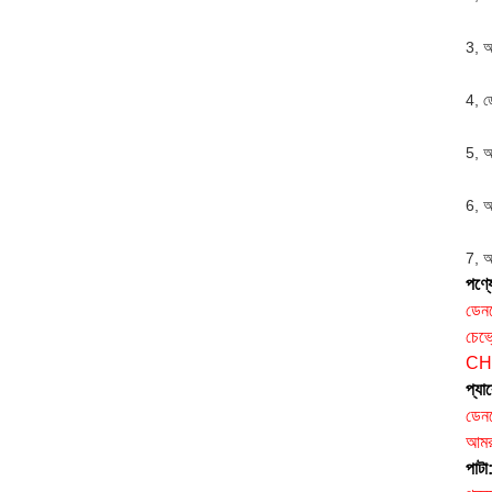
3, আ
4, ড
5, আ
6, আর
7, আ
পণ্যে
ডেন
চেভ
CH
প্যা
ডেন
আমরা
পাটা