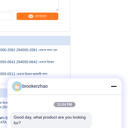
যোগাযোগ
00-2062 294000-2061 ডেনসো কমন রেল
050-0641 294050-0642 ডেনসো ডিজেল
-0511 ডেনসো ডিজেল জ্বালানী পাম্প
brookerzhao
যোগাযোগ করুন
ল্ফি ডিজেল
যোগাযোগ করুন
11:04 PM
্ডার 2645K012
উদ্ধৃতির জন্য আবেদন
E-Mail
Good day, what product are you looking 
নজেক্টর B03301A
.44TA
for?
সাইটম্যাপ