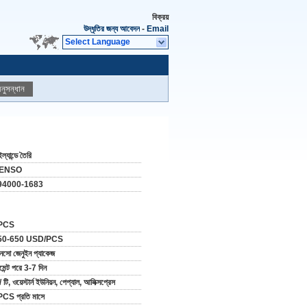
বিক্রয়
উদ্ধৃতির জন্য আবেদন
-
Email
Select Language
নুসন্ধান
ল্যান্ডে তৈরি
ENSO
94000-1683
PCS
50-650 USD/PCS
নসো জেনুইন প্যাকেজ
মেন্ট পরে 3-7 দিন
/ টি, ওয়েস্টার্ন ইউনিয়ন, পেপ্যাল, আলিক্সপ্রেস
CS প্রতি মাসে