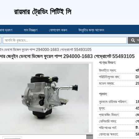
রায়মার ট্রেডিং পিটিই লি
খানা ভ্রমণ
মান নিয়ন্ত্রণ
যোগাযোগ করুন
উদ্ধৃতির জন্য আবেদন
অ
নুইন ডেনসো ডিজেল ফুয়েল পাম্প 294000-1683 শেভ্রোলেট 55493105
াদার জেনুইন ডেনসো ডিজেল ফুয়েল পাম্প 294000-1683 শেভ্রোলেট 55493105
পণ্যের বিবরণ:
উৎপত্তি স্থল:
থাই
পরিচিতিমুলক নাম:
D
মডেল নম্বার:
2
প্রদান:
ন্যূনতম চাহিদার পরিমাণ:
1
মূল্য:
4
প্যাকেজিং বিবরণ:
ডে
ডেলিভারি সময়:
পে
পরিশোধের শর্ত:
টি 
যোগানের ক্ষমতা:
5P