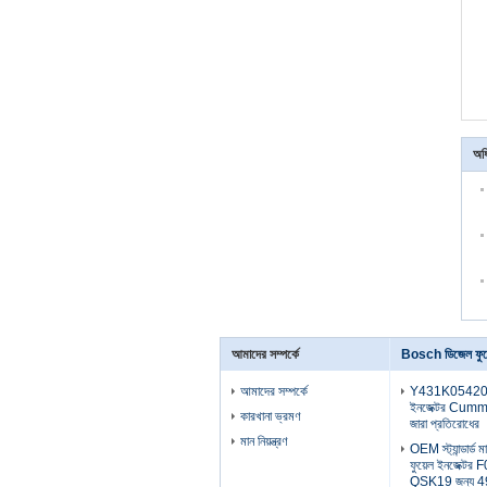
অধ
আমাদের সম্পর্কে
Bosch ডিজেল ফুয়
আমাদের সম্পর্কে
Y431K05420 B
ইনজেক্টর Cummi
কারখানা ভ্রমণ
জারা প্রতিরোধের
মান নিয়ন্ত্রণ
OEM স্ট্যান্ডার্
ফুয়েল ইনজেক্টর
QSK19 জন্য 