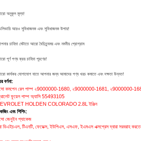
রো অনুকূল মূল্য!
েলিভারি আরও সুবিধাজনক এবং সুবিধাজনক উপায়!
পনার চাহিদা মেটাতে আরো বৈচিত্র্যময় এবং নমনীয় প্রোগ্রাম
ো পূর্ণ পণ্য ক্রয় চাহিদা পূরণের!
রো কার্যকর যোগাযোগ যাতে আপনার জন্য আমাদের পণ্য খরচ কমাতে এবং দক্ষতা উন্নত!
র বর্ণনা:
সো কমপেন রেল পাম্প ২9000000-1680, ২9000000-1681, ২9000000-1
্রোলেট ফুয়েল পাম্প অ্যাসি 55493105
EVROLET HOLDEN COLORADO 2.8L ইঞ্জিন
কেজিং এবং শিপিং:
সো জেনুইন প্যাকেজ
 ডিএইচএল, টিএনটি, ফেডেক্স, ইউপিএস, এসএফ, ইএমএস এক্সপ্রেস দ্বারা সরবরাহ করতে
: