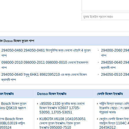
িক Denso ডিজেল ফুয়েল পাম্প
294050-0460 294050-0461 মিতসুবিশির জন্য ডেনসো এইচপি 4 ফুয়েল
294000-2060 2940
পাম্প
পাম্প
098000-2010 098000-2011 098000-0010 ডেনসো ইনজেকশন
294050-0640 294
পাম্প
জ্বালানী পাম্প
294050-0640 ইসুজু 6HK1 8982395210 এর জন্য ডেনসো ডিজেল
294050-0510 294050
জ্বালানী পাম্প
েল ইনজেক্টর
Denso ডিজেল ইনজেক্টর
ডেলফি ডিজেল ইনজেক্টর
osch ডিজেল ফুয়েল
২95050-1330 কুবোটার জন্য ডেনসো
পার্কিন্স ভিস্তা ব্যবহৃত ডে
ns QSK19 যন্ত্রাংশ
ডিজেল ইনজেক্টর V2607 1J705-
ইঞ্জেকটর নোzzেল হোল
53050, 1J705-53051
স্ট্যান্ডার্ড আকার
ড মাপের Bosch ডিজেল
KUBOTA V6108 1G41053051
জেনুইন ডেলফি ডিজেল ই
 F00BL0J019 কামিন্স
ডেনসো ফুয়েল ইনজেক্টর / ট্রাক ফুয়েল
পারকিন্স ভিস্তা 1104C
4955524
ইনজেক্টর 095000-7510
2645K012