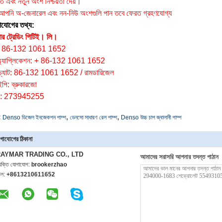
ৃত এবং নতুন অংশ নিশ্চয়তা দেয়।
 আপনি অ-জেনারেল এবং নন-নিউ অংশগুলি পান তবে ফেরত গ্রহণযোগ্য
াযোগের তথ্য:
ার ট্রেডিং পিটিই।
লি।
: 86-132 1061 1652
অ্যাপ্লিকেশন: + 86-132 1061 1652
েচ্যাট: 86-132 1061 1652 / রামডারিজেল
ইপি: ব্রুকারজো
: 273945255
,
,
:
Denso ডিজেল ইনজেকশন পাম্প
ডেনসো সাধারণ রেল পাম্প
Denso উচ্চ চাপ জ্বালানী পাম্প
গাযোগের ঠিকানা
AYMAR TRADING CO., LTD
আমাদের সরাসরি আপনার তদন্ত পাঠান
্যক্তি যোগাযোগ:
brookerzhao
েল:
+8613210611652