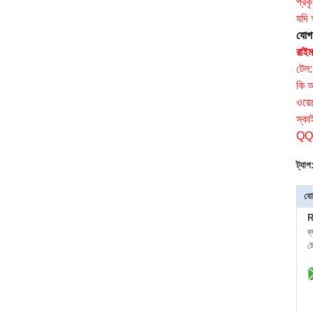
প্রক
যদি
যোগ
রাইম
টেল
কি 
ওয়
স্কা
QQ
ট্যাগ
যো
R
ব
ট