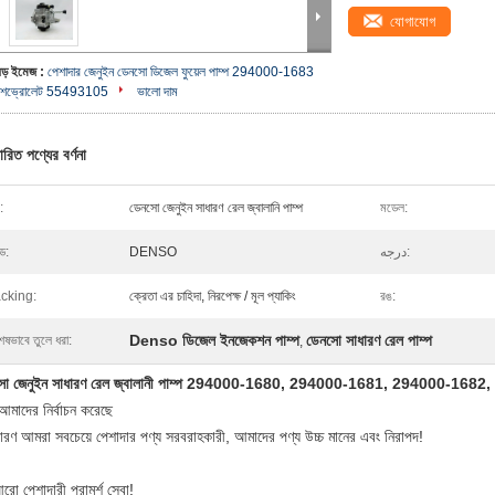
যোগাযোগ
বড় ইমেজ :
পেশাদার জেনুইন ডেনসো ডিজেল ফুয়েল পাম্প 294000-1683
শেভ্রোলেট 55493105
ভালো দাম
ারিত পণ্যের বর্ণনা
:
ডেনসো জেনুইন সাধারণ রেল জ্বালানি পাম্প
মডেল:
ন্ড:
DENSO
درجه:
cking:
ক্রেতা এর চাহিদা, নিরপেক্ষ / মূল প্যাকিং
রঙ:
Denso ডিজেল ইনজেকশন পাম্প
ডেনসো সাধারণ রেল পাম্প
েষভাবে তুলে ধরা:
,
সো জেনুইন সাধারণ রেল জ্বালানী পাম্প 294000-1680, 294000-1681, 294000-168
আমাদের নির্বাচন করেছে
ারণ আমরা সবচেয়ে পেশাদার পণ্য সরবরাহকারী, আমাদের পণ্য উচ্চ মানের এবং নিরাপদ!
রো পেশাদারী পরামর্শ সেবা!