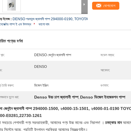
যোগাযোগ
বড় ইমেজ :
DENSO পরমানন্দ জ্বালানী পাম্প 294000-0190, TOYOTA
ইনজেক্টর পাম্প ই এম উপলব্ধ
ভালো দাম
ারিত পণ্যের বর্ণনা
শব্দ:
DENSO জেনুইন জ্বালানী পাম্প
মডেল নম্বর:
DENSO
ন্ড:
আবেদন:
়ি তৈরি করুন:
ডিজেল ইঞ্জিন
গুণমান:
Denso উচ্চ চাপ জ্বালানী পাম্প
Denso ডিজেল ইনজেকশন পাম্প
েষভাবে তুলে ধরা:
,
সো জেনুইন জ্বালানী পাম্প 294000-1500, ২4000-15-1501, ২4000-01-0190 
00-E0281,22730-1261
 সবচেয়ে পেশাদারী পণ্য সরবরাহকারী, আমাদের পণ্য উচ্চ মানের এবং নিরাপদ! ।
চমত্কার মান
আমাদে
ষার সিস্টেম আছে, প্রতিটি উৎপাদন প্রক্রিয়া আমাদের নিয়ন্ত্রণাধীন।