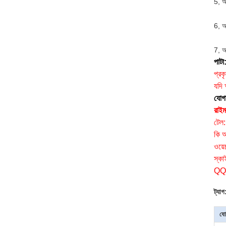
5, আ
6, আর
7, আ
পাটা
প্রক
যদি
যোগ
রাইম
টেল
কি 
ওয়
স্কা
QQ
ট্যাগ
যো