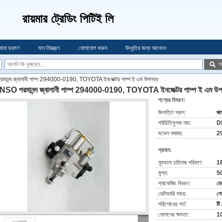
রায়মার ট্রেডিং পিটিই লি
খানা ভ্রমণ
মান নিয়ন্ত্রণ
যোগাযোগ করুন
উদ্ধৃতির জন্য আবেদন
অ
নন্দ জ্বালানী পাম্প 294000-0190, TOYOTA ইনজেক্টর পাম্প ই এম উপলব্ধ
SO পরমানন্দ জ্বালানী পাম্প 294000-0190, TOYOTA ইনজেক্টর পাম্প ই এম উপ
পণ্যের বিবরণ:
উৎপত্তি স্থল:
জা
পরিচিতিমুলক নাম:
D
মডেল নম্বার:
2
প্রদান:
ন্যূনতম চাহিদার পরিমাণ:
1
মূল্য:
5
প্যাকেজিং বিবরণ:
ডে
ডেলিভারি সময়:
পে
পরিশোধের শর্ত:
টি 
যোগানের ক্ষমতা:
10