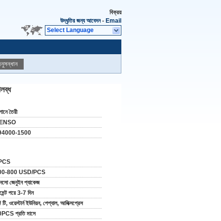
বিক্রয়
উদ্ধৃতির জন্য আবেদন
-
Email
Select Language
নুসন্ধান
লব্ধ
পানে তৈরী
ENSO
94000-1500
PCS
00-800 USD/PCS
নসো জেনুইন প্যাকেজ
মেন্ট পরে 3-7 দিন
/ টি, ওয়েস্টার্ন ইউনিয়ন, পেপ্যাল, আলিক্সপ্রেস
PCS প্রতি মাসে