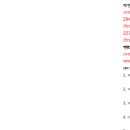
পণ্যে
ডেন
29
টোয
227
টোয়
প্যা
ডেন
আমরা
কেন 
1, ক
2, আ
3, আ
4, ড