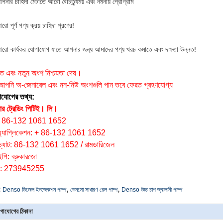
পনার চাহিদা মেটাতে আরো বৈচিত্র্যময় এবং নমনীয় প্রোগ্রাম
ো পূর্ণ পণ্য ক্রয় চাহিদা পূরণের!
রো কার্যকর যোগাযোগ যাতে আপনার জন্য আমাদের পণ্য খরচ কমাতে এবং দক্ষতা উন্নত!
:
ৃত এবং নতুন অংশ নিশ্চয়তা দেয়।
 আপনি অ-জেনারেল এবং নন-নিউ অংশগুলি পান তবে ফেরত গ্রহণযোগ্য
াযোগের তথ্য:
ার ট্রেডিং পিটিই।
লি।
: 86-132 1061 1652
অ্যাপ্লিকেশন: + 86-132 1061 1652
েচ্যাট: 86-132 1061 1652 / রামডারিজেল
ইপি: ব্রুকারজো
: 273945255
,
,
:
Denso ডিজেল ইনজেকশন পাম্প
ডেনসো সাধারণ রেল পাম্প
Denso উচ্চ চাপ জ্বালানী পাম্প
গাযোগের ঠিকানা