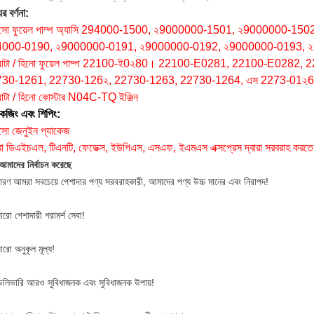
র বর্ণনা:
সো ফুয়েল পাম্প অ্যাসি 294000-1500, ২9000000-1501, ২9000000-1
4000-0190, ২9000000-0191, ২9000000-0192, ২9000000-0193, 
়োটা / হিনো ফুয়েল পাম্প 22100-ই0২80।
22100-E0281, 22100-E0282, 
30-1261, 22730-126২, 22730-1263, 22730-1264, এস 2273-01২
োটা / হিনো কোস্টার N04C-TQ ইঞ্জিন
কেজিং এবং শিপিং:
সো জেনুইন প্যাকেজ
 ডিএইচএল, টিএনটি, ফেডেক্স, ইউপিএস, এসএফ, ইএমএস এক্সপ্রেস দ্বারা সরবরাহ করতে
আমাদের নির্বাচন করেছে
ারণ আমরা সবচেয়ে পেশাদার পণ্য সরবরাহকারী, আমাদের পণ্য উচ্চ মানের এবং নিরাপদ!
রো পেশাদারী পরামর্শ সেবা!
রো অনুকূল মূল্য!
েলিভারি আরও সুবিধাজনক এবং সুবিধাজনক উপায়!