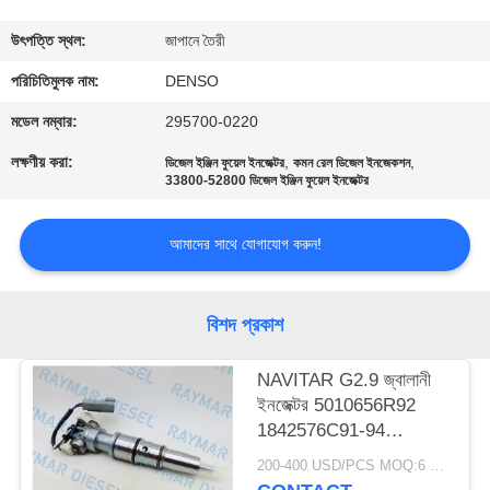
নিয়ন্ত্রণ
উৎপত্তি স্থল:
জাপানে তৈরী
যোগাযোগ
পরিচিতিমুলক নাম:
DENSO
করুন
মডেল নম্বার:
295700-0220
লক্ষণীয় করা:
,
,
ডিজেল ইঞ্জিন ফুয়েল ইনজেক্টর
কমন রেল ডিজেল ইনজেকশন
33800-52800 ডিজেল ইঞ্জিন ফুয়েল ইনজেক্টর
উদ্ধৃতির
জন্য
আমাদের সাথে যোগাযোগ করুন!
আবেদন
বিশদ প্রকাশ
সাইট
ম্যাপ
NAVITAR G2.9 জ্বালানী
ইনজেক্টর 5010656R92
1842576C91-94
PRIVACY
AP66976
200-400 USD/PCS MOQ:6 পিসিএস
POLICY