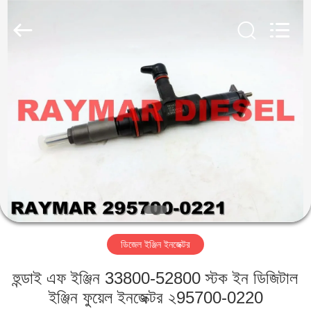
RAYMAR
TRADING
CO.,
LTD.
All
Rights
Reserved.
বাড়ি
পণ্য
আমাদের
সম্পর্কে
কারখানা
ডিজেল ইঞ্জিন ইনজেক্টর
ভ্রমণ
হুন্ডাই এফ ইঞ্জিন 33800-52800 স্টক ইন ডিজিটাল
মান
ইঞ্জিন ফুয়েল ইনজেক্টর ২95700-0220