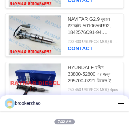
CONTACT
NAVITAR G2.9 ফুয়েল
ইনজেক্টর 5010656R92,
1842576C91-94,
AP66976
200-400 USD/PCS MOQ:6 পিসিএস
CONTACT
HYUNDAI F ইঞ্জিন
33800-52800 এর জন্য
295700-0221 ডিজেল ইঞ্জিন
ইনজেক্টর ডেনসো কমন রেল
250-450 USD/PCS MOQ:4pcs
ইনজেক্টর
CONTACT
brookerzhao
সব
7:32 AM